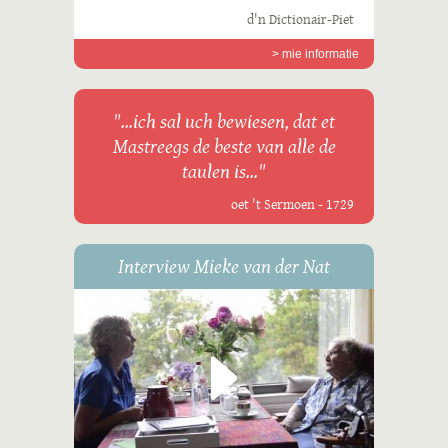
d'n Dictionair-Piet
> mie informatie
"...ich sal uch bewiesen, dat et
Mastreegs de beste van alle de
taulen is..."
oet 't Sermoen - 1729
Interview Mieke van der Nat