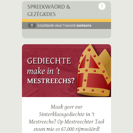
SPREEKWÄÖRD &
GEZÈGKDES
0
rizzeltaote veur 't woord
oontsere
Maak geer eur
Sinterklaosgediechte in 't
Mestreechs? Op Mestreechter Taol
stoon mie es 67.000 rijmwäörd!