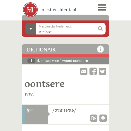
Mestreechs-Nederlands
DICTIONAIR
1
rizzeltaot veur 't woord
oontsere
oontsere
ww.
ipa
/ʊˑntˈseˑʀə/