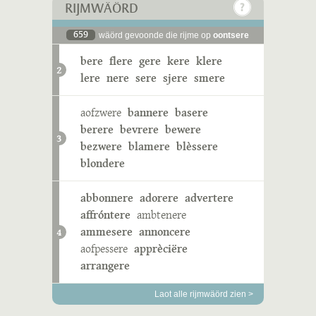
RIJMWÄÖRD
659
wäörd gevoonde die rijme op
oontsere
bere
flere
gere
kere
klere
2
lere
nere
sere
sjere
smere
aofzwere
bannere
basere
berere
bevrere
bewere
3
bezwere
blamere
blèssere
blondere
abbonnere
adorere
advertere
affróntere
ambtenere
ammesere
annoncere
4
aofpessere
apprèciëre
arrangere
Laot alle rijmwäörd zien >