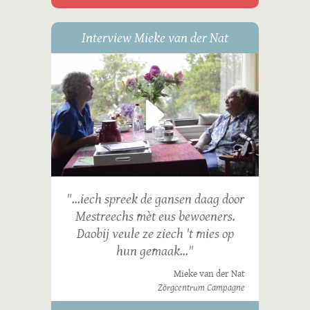
Interview Mieke van der Nat
"...iech spreek de gansen daag door
Mestreechs mèt eus bewoeners.
Daobij veule ze ziech 't mies op
hun gemaak..."
Mieke van der Nat
Zörgcentrum Campagne