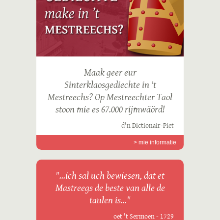
Maak geer eur
Sinterklaosgediechte in 't
Mestreechs? Op Mestreechter Taol
stoon mie es 67.000 rijmwäörd!
d'n Dictionair-Piet
> mie informatie
"...ich sal uch bewiesen, dat et
Mastreegs de beste van alle de
taulen is..."
oet 't Sermoen - 1729