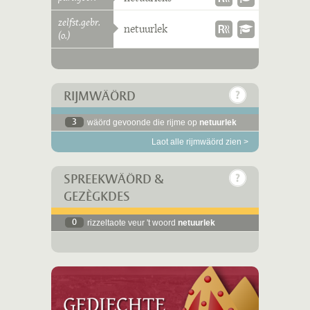
zelfst.gebr.
netuurlek
(o.)
RIJMWÄÖRD
3
wäörd gevoonde die rijme op
netuurlek
Laot alle rijmwäörd zien >
SPREEKWÄÖRD &
GEZÈGKDES
0
rizzeltaote veur 't woord
netuurlek