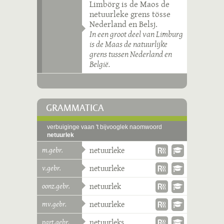
Limbörg is de Maos de
netuurleke grens tösse
Nederland en Belsj.
In een groot deel van Limburg
is de Maas de natuurlijke
grens tussen Nederland en
België.
GRAMMATICA
verbuiginge vaan 't bijvooglek naomwoord
netuurlek
m.gebr.
netuurleke
v.gebr.
netuurleke
oonz.gebr.
netuurlek
mv.gebr.
netuurleke
part.gebr.
netuurleks