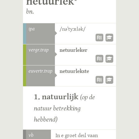
netuurlek
bn.
ipa
/nəˈtyːʀlək/
vergr.trap
netuurleker
euvertr.trap
netuurlekste
1. natuurlijk
(op de
natuur betrekking
hebbend)
vb
In e groet deil vaan