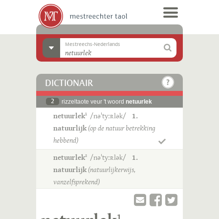
Mestreechs-Nederlands
DICTIONAIR
2
rizzeltaote veur 't woord
netuurlek
netuurlek
/nəˈtyːʀlək/
1.
1
natuurlijk
(op de natuur betrekking
hebbend)
netuurlek
/nəˈtyːʀlək/
1.
2
natuurlijk
(natuurlijkerwijs,
vanzelfsprekend)
1