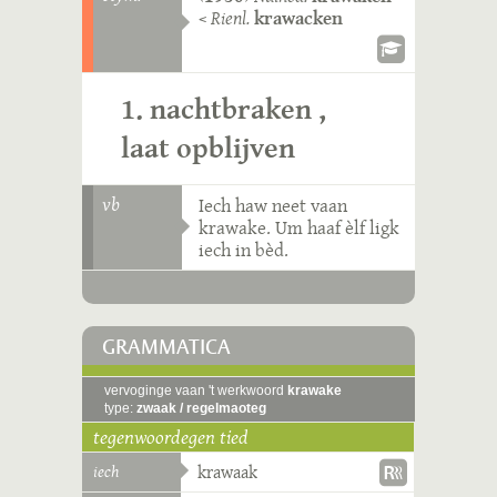
<
Rienl.
krawacken
1. nachtbraken ,
laat opblijven
vb
Iech haw neet vaan
krawake. Um haaf èlf ligk
iech in bèd.
GRAMMATICA
vervoginge vaan 't werkwoord
krawake
type:
zwaak / regelmaoteg
tegenwoordegen tied
iech
krawaak