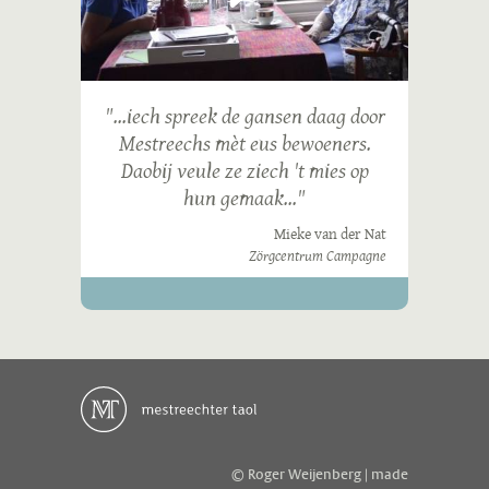
"...iech spreek de gansen daag door
Mestreechs mèt eus bewoeners.
Daobij veule ze ziech 't mies op
hun gemaak..."
Mieke van der Nat
Zörgcentrum Campagne
© Roger Weijenberg | made