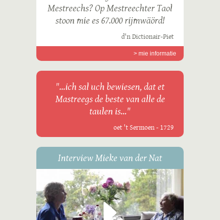
Mestreechs? Op Mestreechter Taol
stoon mie es 67.000 rijmwäörd!
d'n Dictionair-Piet
> mie informatie
"...ich sal uch bewiesen, dat et
Mastreegs de beste van alle de
taulen is..."
oet 't Sermoen - 1729
Interview Mieke van der Nat