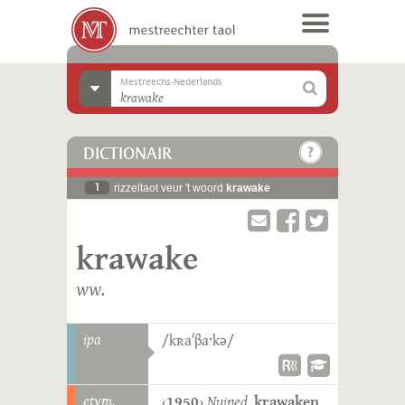
Mestreechs-Nederlands
DICTIONAIR
1
rizzeltaot veur 't woord
krawake
krawake
ww.
ipa
/kʀaˈβaˑkə/
etym.
‹
1950
›
Nuined.
krawaken