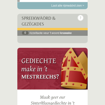
Laot alle rijmwäörd zien >
SPREEKWÄÖRD &
GEZÈGKDES
0
rizzeltaote veur 't woord
krawake
Maak geer eur
Sinterklaosgediechte in 't