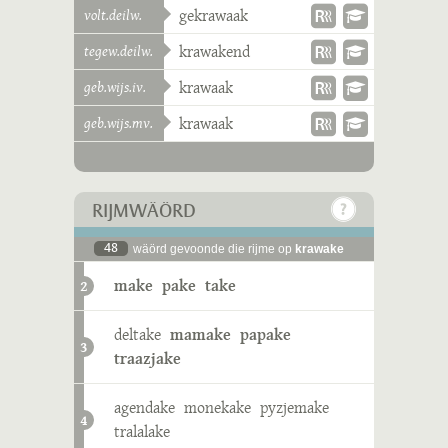
volt.deilw.
gekrawaak
tegew.deilw.
krawakend
geb.wijs.iv.
krawaak
geb.wijs.mv.
krawaak
RIJMWÄÖRD
48
wäörd gevoonde die rijme op
krawake
make
pake
take
2
deltake
mamake
papake
3
traazjake
agendake
monekake
pyzjemake
4
tralalake