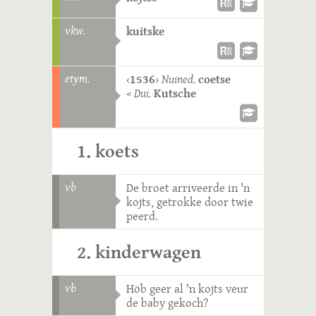
vkw.
kuitske
etym.
‹
1536
›
Nuined.
coetse
<
Dui.
Kutsche
1. koets
vb
De broet arriveerde in 'n
kojts, getrokke door twie
peerd.
2. kinderwagen
vb
Höb geer al 'n kojts veur
de baby gekoch?