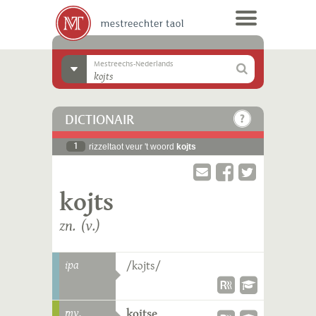
Mestreechs-Nederlands
DICTIONAIR
1
rizzeltaot veur 't woord
kojts
kojts
zn. (v.)
ipa
/kɔjts/
mv.
kojtse