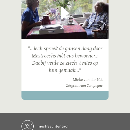
"...iech spreek de gansen daag door
Mestreechs mèt eus bewoeners.
Daobij veule ze ziech 't mies op
hun gemaak..."
Mieke van der Nat
Zörgcentrum Campagne