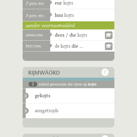
eur
kojts
2
pers. mv.
e
hun
kojts
3
pers. mv.
e
aander veurnaomwäörd
aonw.vnw.
dees
/
die
kojts
betr.vnw.
de
kojts
die
...
RIJMWÄÖRD
2
wäörd gevoonde die rijme op
kojts
gekojts
2
aongetrojds
3