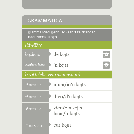
GRAMMATICA
grammaticaol gebruuk vaan 't zelfstandeg
naomwoord
kojts
lidwäörd
bep.lidw.
de
kojts
oonbep.lidw.
'n
kojts
bezitteleke veurnaomwäörd
mien/m'n
kojts
1
pers. iv.
e
dien/d'n
kojts
2
pers. iv.
e
zien/z'n
kojts
3
pers. iv.
e
häör/'r
kojts
eus
kojts
1
pers. mv.
e