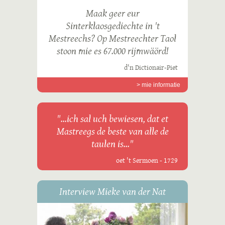
Maak geer eur
Sinterklaosgediechte in 't
Mestreechs? Op Mestreechter Taol
stoon mie es 67.000 rijmwäörd!
d'n Dictionair-Piet
> mie informatie
"...ich sal uch bewiesen, dat et
Mastreegs de beste van alle de
taulen is..."
oet 't Sermoen - 1729
Interview Mieke van der Nat