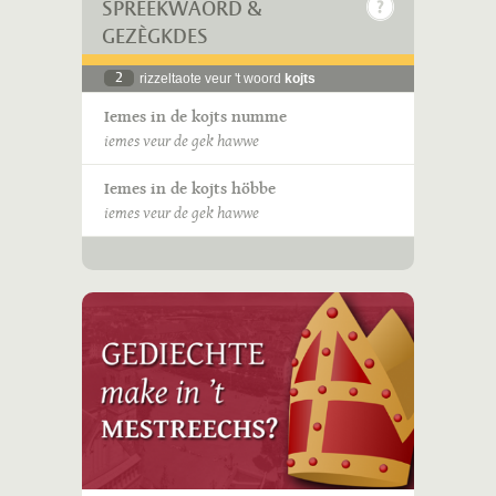
SPREEKWÄÖRD &
GEZÈGKDES
2
rizzeltaote veur 't woord
kojts
Iemes in de kojts numme
iemes veur de gek hawwe
Iemes in de kojts höbbe
iemes veur de gek hawwe