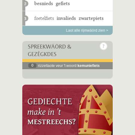
besnieds
gefiets
2
foetelfiets
invalieds
zwartepiets
3
Laot alle rijmwäörd zien >
SPREEKWÄÖRD &
GEZÈGKDES
0
rizzeltaote veur 't woord
kemuniefiets