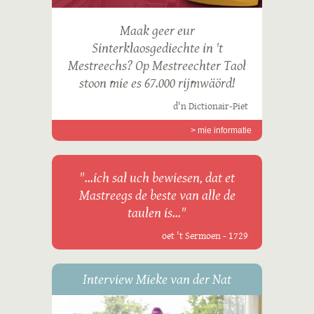
Maak geer eur
Sinterklaosgediechte in 't
Mestreechs? Op Mestreechter Taol
stoon mie es 67.000 rijmwäörd!
d'n Dictionair-Piet
> mie informatie
"...ich sal uch bewiesen, dat et
Mastreegs de beste van alle de
taulen is..."
oet 't Sermoen - 1729
Interview Mieke van der Nat