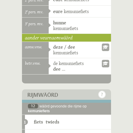
1
pers. mv.
eure
kemuniefiets
2
pers. mv.
e
hunne
3
pers. mv.
e
kemuniefiets
aander veurnaomwäörd
aonw.vnw.
deze
/
dee
kemuniefiets
betr.vnw.
de
kemuniefiets
dee
...
RIJMWÄÖRD
12
wäörd gevoonde die rijme op
kemuniefiets
fiets
twieds
1