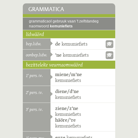
GRAMMATICA
grammaticaol gebruuk vaan 't zelfstandeg
naomwoord
kemuniefiets
lidwäörd
bep.lidw.
de
kemuniefiets
oonbep.lidw.
'ne
kemuniefiets
bezitteleke veurnaomwäörd
miene/m'ne
1
pers. iv.
e
kemuniefiets
diene/d'ne
2
pers. iv.
e
kemuniefiets
ziene/z'ne
3
pers. iv.
e
kemuniefiets
häöre/'re
kemuniefiets
euze
kemuniefiets
e