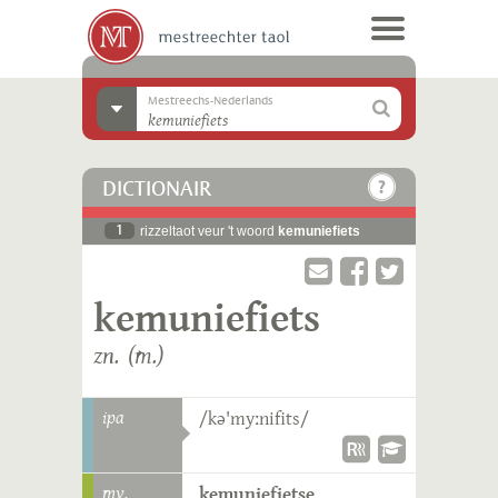
Mestreechs-Nederlands
DICTIONAIR
1
rizzeltaot veur 't woord
kemuniefiets
kemuniefiets
zn. (m.)
ipa
/kə'myːnifits/
mv.
kemuniefietse