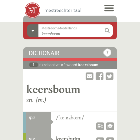
Mestreechs-Nederlands
DICTIONAIR
1
rizzeltaot veur 't woord
keersboum
keersboum
zn. (m.)
ipa
/ˈkeːʀzbɔːm/
mv.
keersbuim