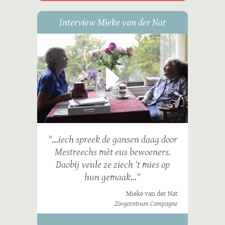
Interview Mieke van der Nat
"...iech spreek de gansen daag door
Mestreechs mèt eus bewoeners.
Daobij veule ze ziech 't mies op
hun gemaak..."
Mieke van der Nat
Zörgcentrum Campagne