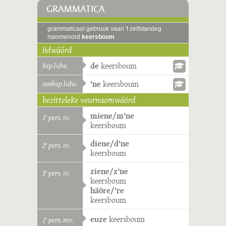
GRAMMATICA
grammaticaol gebruuk vaan 't zelfstandeg
naomwoord
keersboum
lidwäörd
bep.lidw.
de
keersboum
oonbep.lidw.
'ne
keersboum
bezitteleke veurnaomwäörd
miene/m'ne
1
pers. iv.
e
keersboum
diene/d'ne
2
pers. iv.
e
keersboum
ziene/z'ne
3
pers. iv.
e
keersboum
häöre/'re
keersboum
euze
keersboum
1
pers. mv.
e