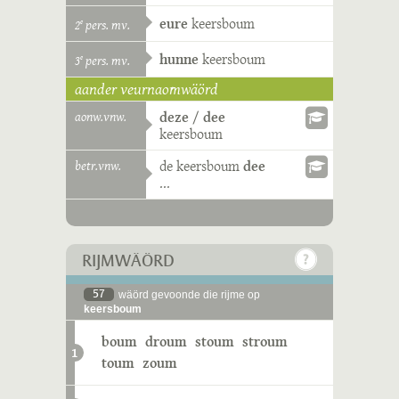
eure
keersboum
2
pers. mv.
e
hunne
keersboum
3
pers. mv.
e
aander veurnaomwäörd
aonw.vnw.
deze
/
dee
keersboum
betr.vnw.
de
keersboum
dee
...
RIJMWÄÖRD
57
wäörd gevoonde die rijme op
keersboum
boum
droum
stoum
stroum
1
toum
zoum