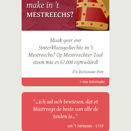
Maak geer eur
Sinterklaosgediechte in 't
Mestreechs? Op Mestreechter Taol
stoon mie es 67.000 rijmwäörd!
d'n Dictionair-Piet
> mie informatie
"...ich sal uch bewiesen, dat et
Mastreegs de beste van alle de
taulen is..."
oet 't Sermoen - 1729