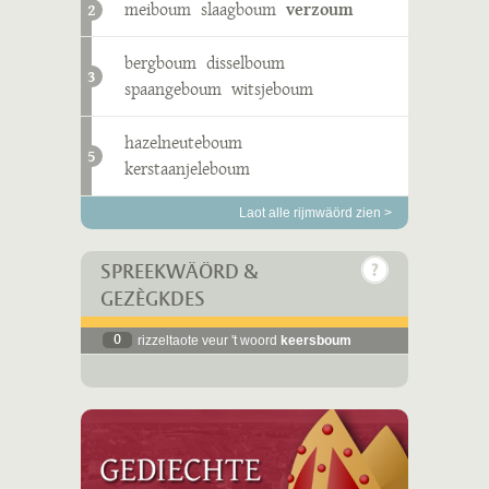
meiboum
slaagboum
verzoum
2
bergboum
disselboum
3
spaangeboum
witsjeboum
hazelneuteboum
5
kerstaanjeleboum
Laot alle rijmwäörd zien >
SPREEKWÄÖRD &
GEZÈGKDES
0
rizzeltaote veur 't woord
keersboum