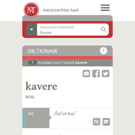
Mestreechs-Nederlands
DICTIONAIR
1
rizzeltaot veur 't woord
kavere
kavere
ww.
ipa
/kaˈveˑʀə/