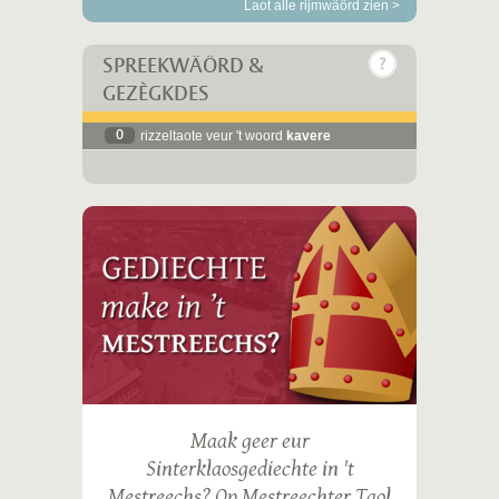
Laot alle rijmwäörd zien >
SPREEKWÄÖRD &
GEZÈGKDES
0
rizzeltaote veur 't woord
kavere
Maak geer eur
Sinterklaosgediechte in 't
Mestreechs? Op Mestreechter Taol