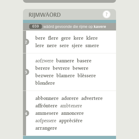
RIJMWÄÖRD
659
wäörd gevoonde die rijme op
kavere
bere
flere
gere
kere
klere
2
lere
nere
sere
sjere
smere
aofzwere
bannere
basere
berere
bevrere
bewere
3
bezwere
blamere
blèssere
blondere
abbonnere
adorere
advertere
affróntere
ambtenere
ammesere
annoncere
4
aofpessere
apprèciëre
arrangere