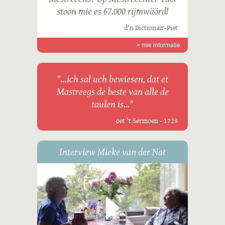
stoon mie es 67.000 rijmwäörd!
d'n Dictionair-Piet
> mie informatie
"...ich sal uch bewiesen, dat et
Mastreegs de beste van alle de
taulen is..."
oet 't Sermoen - 1729
Interview Mieke van der Nat