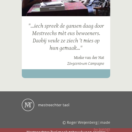
"...iech spreek de gansen daag door
Mestreechs mèt eus bewoeners.
Daobij veule ze ziech 't mies op
hun gemaak..."
Mieke van der Nat
Zörgcentrum Campagne
© Roger Weijenberg | made
ivengi
by