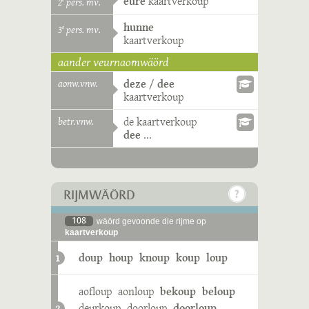
eure
kaartverkoup
2
pers. mv.
hunne
3
pers. mv.
e
kaartverkoup
aander veurnaomwäörd
aonw.vnw.
deze
/
dee
kaartverkoup
betr.vnw.
de
kaartverkoup
dee
...
RIJMWÄÖRD
108
wäörd gevoonde die rijme op
kaartverkoup
doup
houp
knoup
koup
loup
1
aofloup
aonloup
bekoup
beloup
deurkoup
doorloup
doorloup
2