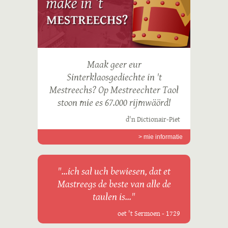
Maak geer eur
Sinterklaosgediechte in 't
Mestreechs? Op Mestreechter Taol
stoon mie es 67.000 rijmwäörd!
d'n Dictionair-Piet
> mie informatie
"...ich sal uch bewiesen, dat et
Mastreegs de beste van alle de
taulen is..."
oet 't Sermoen - 1729