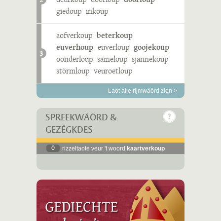
giedoup
inkoup
aofverkoup
beterkoup
euverhoup
euverloup
goojekoup
3
oonderloup
sameloup
sjannekoup
störmloup
veuroetloup
Laot alle rijmwäörd zien >
SPREEKWÄÖRD &
GEZÈGKDES
0
rizzeltaote veur 't woord
kaartverkoup