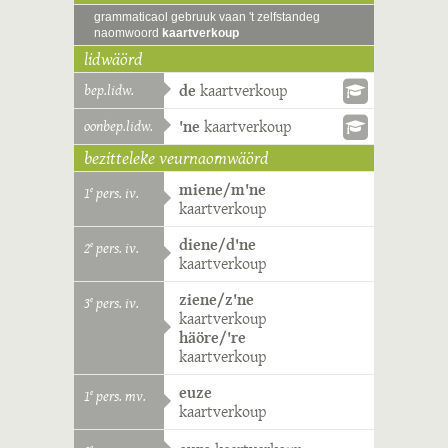
grammaticaol gebruuk vaan 't zelfstandeg
naomwoord
kaartverkoup
lidwäörd
bep.lidw.
de
kaartverkoup
oonbep.lidw.
'ne
kaartverkoup
bezitteleke veurnaomwäörd
miene/m'ne
1
pers. iv.
e
kaartverkoup
diene/d'ne
2
pers. iv.
e
kaartverkoup
ziene/z'ne
3
pers. iv.
e
kaartverkoup
häöre/'re
kaartverkoup
euze
1
pers. mv.
e
kaartverkoup
e