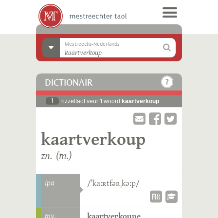
Mestreechs-Nederlands
DICTIONAIR
1
rizzeltaot veur 't woord
kaartverkoup
kaartverkoup
zn. (m.)
ipa
/ˈkaːʀtfəʀˌkɔːp/
mv.
kaartverkoupe