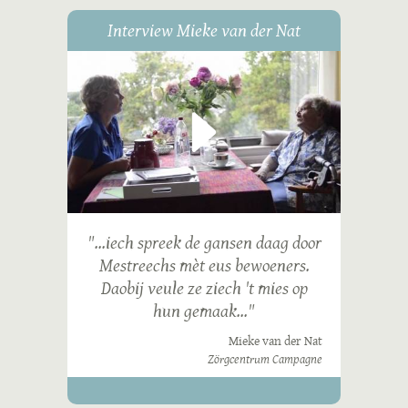
Interview Mieke van der Nat
"...iech spreek de gansen daag door
Mestreechs mèt eus bewoeners.
Daobij veule ze ziech 't mies op
hun gemaak..."
Mieke van der Nat
Zörgcentrum Campagne