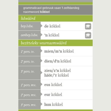
grammaticaol gebruuk vaan 't zelfstandeg
naomwoord
kókkel
lidwäörd
bep.lidw.
de
kókkel
oonbep.lidw.
'n
kókkel
bezitteleke veurnaomwäörd
mien/m'n
kókkel
1
pers. iv.
e
dien/d'n
kókkel
2
pers. iv.
e
zien/z'n
kókkel
3
pers. iv.
e
häör/'r
kókkel
eus
kókkel
1
pers. mv.
e
eur
kókkel
2
pers. mv.
e
hun
kókkel
3
pers. mv.
e