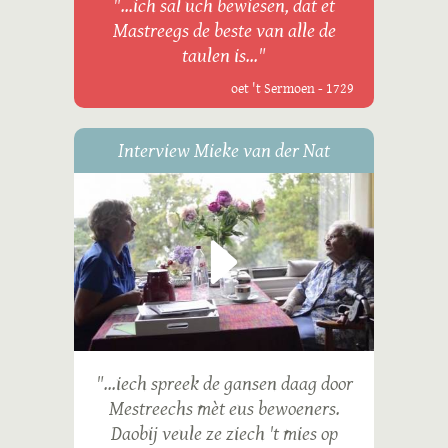
"...ich sal uch bewiesen, dat et
Mastreegs de beste van alle de
taulen is..."
oet 't Sermoen - 1729
Interview Mieke van der Nat
"...iech spreek de gansen daag door
Mestreechs mèt eus bewoeners.
Daobij veule ze ziech 't mies op