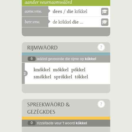
aander veurnaomwäörd
aonw.vnw.
dees
/
die
kókkel
betr.vnw.
de
kókkel
die
...
RIJMWÄÖRD
6
wäörd gevoonde die rijme op
kókkel
knókkel
mókkel
pókkel
2
smókkel
sprókkel
tókkel
SPREEKWÄÖRD &
GEZÈGKDES
0
rizzeltaote veur 't woord
kókkel