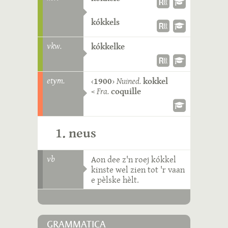
kókkels
vkw.
kókkelke
etym.
‹
1900
›
Nuined.
kokkel
<
Fra.
coquille
1. neus
vb
Aon dee z'n roej kókkel
kinste wel zien tot 'r vaan
e pèlske hèlt.
GRAMMATICA