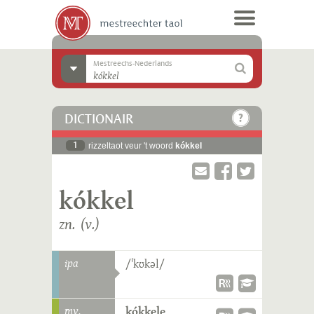
Mestreechs-Nederlands
DICTIONAIR
1
rizzeltaot veur 't woord
kókkel
kókkel
zn. (v.)
ipa
/ˈkʊkəl/
mv.
kókkele