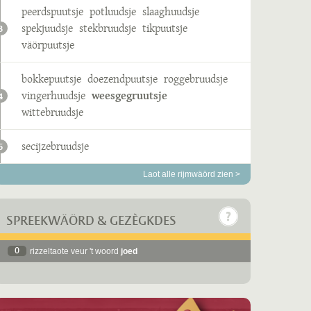
peerdspuutsje
potluudsje
slaaghuudsje
spekjuudsje
stekbruudsje
tikpuutsje
3
väörpuutsje
bokkepuutsje
doezendpuutsje
roggebruudsje
vingerhuudsje
weesgegruutsje
4
wittebruudsje
secijzebruudsje
5
Laot alle rijmwäörd zien >
SPREEKWÄÖRD & GEZÈGKDES
0
rizzeltaote veur 't woord
joed