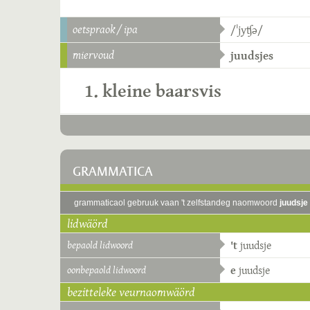
oetspraok / ipa
/ˈjyʧə/
miervoud
juudsjes
1. kleine baarsvis
GRAMMATICA
grammaticaol gebruuk vaan 't zelfstandeg naomwoord
juudsje
lidwäörd
bepaold lidwoord
't
juudsje
oonbepaold lidwoord
e
juudsje
bezitteleke veurnaomwäörd