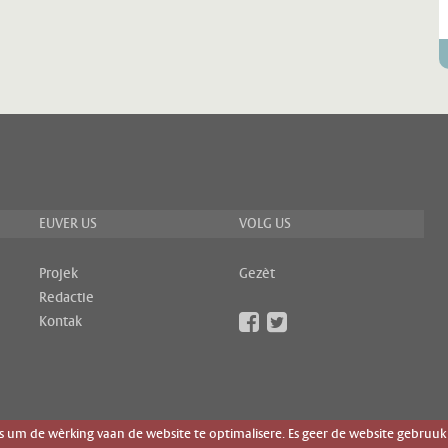
EUVER US
VOLG US
Projek
Gezèt
Redactie
Kontak
um de wèrking vaan de website te optimalisere. Es geer de website gebruuk 