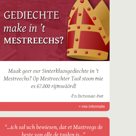
Maak geer eur Sinterklaosgediechte in 't
Mestreechs? Op Mestreechter Taol stoon mie
es 67.000 rijmwäörd!
d'n Dictionair-Piet
> mie informatie
"...ich sal uch bewiesen, dat et Mastreegs de
beste van alle de taulen is..."