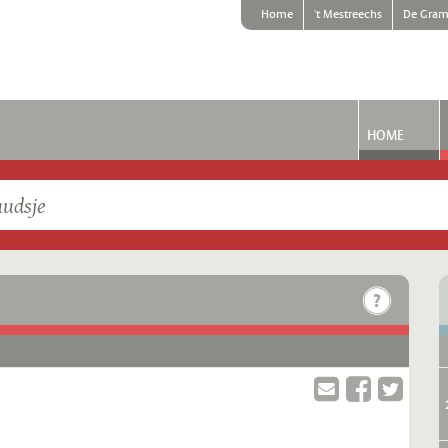
Home
't Mestreechs
De Gram
HOME