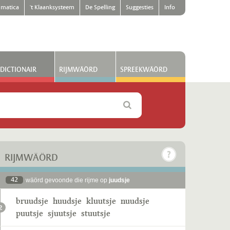
matica
't Klaanksysteem
De Spelling
Suggesties
Info
DICTIONAIR
RIJMWÄÖRD
SPREEKWÄÖRD
RIJMWÄÖRD
42
wäörd gevoonde die rijme op
juudsje
bruudsje
huudsje
kluutsje
nuudsje
2
puutsje
sjuutsje
stuutsje