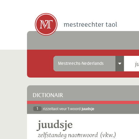
Mestreechs-Nederlands
DICTIONAIR
1
rizzeltaot veur 't woord
juudsje
juudsje
zelfstandeg naomwoord (vkw.)