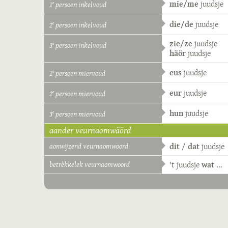
mie/me
juudsje
1
persoen inkelvoud
e
die/de
juudsje
2
persoen inkelvoud
e
zie/ze
juudsje
3
persoen inkelvoud
e
häör
juudsje
eus
juudsje
1
persoen miervoud
e
eur
juudsje
2
persoen miervoud
e
hun
juudsje
3
persoen miervoud
e
aander veurnaomwäörd
aonwijzend veurnaomwoord
dit
/
dat
juudsje
betrèkkelek veurnaomwoord
't
juudsje
wat
...