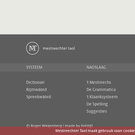
SYSTEEM
NAOSLAAG
Dictionair
't Mestreechs
Rijmwäörd
De Grammatica
Spreekwäörd
't Klaanksysteem
De Spelling
Suggesties
ivengi
© Roger Weijenberg | made by
Mestreechter Taol maak gebruuk vaan cookies 