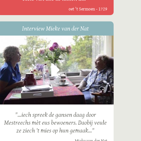
oet 't Sermoen - 1729
Interview Mieke van der Nat
"...iech spreek de gansen daag door
Mestreechs mèt eus bewoeners. Daobij veule
ze ziech 't mies op hun gemaak..."
Mieke van der Nat