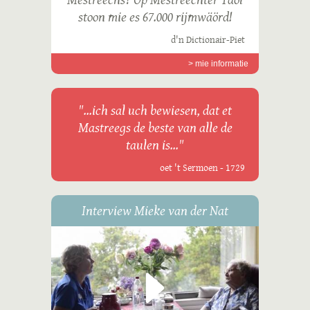
stoon mie es 67.000 rijmwäörd!
d'n Dictionair-Piet
> mie informatie
"...ich sal uch bewiesen, dat et
Mastreegs de beste van alle de
taulen is..."
oet 't Sermoen - 1729
Interview Mieke van der Nat