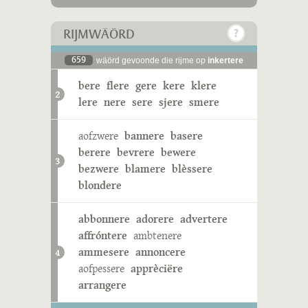
RIJMWÄÖRD
659
wäörd gevoonde die rijme op
inkertere
bere
flere
gere
kere
klere
2
lere
nere
sere
sjere
smere
aofzwere
bannere
basere
berere
bevrere
bewere
3
bezwere
blamere
blèssere
blondere
abbonnere
adorere
advertere
affróntere
ambtenere
ammesere
annoncere
4
aofpessere
apprèciëre
arrangere