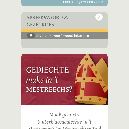
Laot alle rijmwäörd zien >
SPREEKWÄÖRD &
GEZÈGKDES
0
rizzeltaote veur 't woord
inkertere
Maak geer eur
Sinterklaosgediechte in 't
Mestreechs? Op Mestreechter Taol