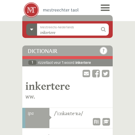
Mestreechs-Nederlands
DICTIONAIR
1
rizzeltaot veur 't woord
inkertere
inkertere
ww.
ipa
/ˈɪːnkəʀteˑʀə/