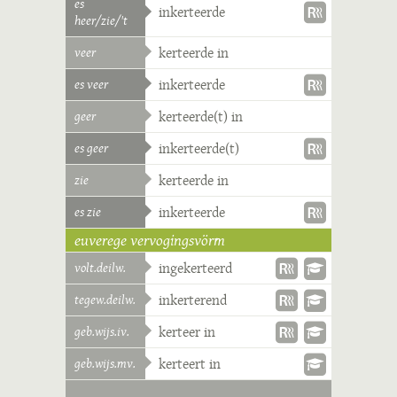
es
inkerteerde
heer/zie/'t
veer
kerteerde in
es veer
inkerteerde
geer
kerteerde(t) in
es geer
inkerteerde(t)
zie
kerteerde in
es zie
inkerteerde
euverege vervogingsvörm
volt.deilw.
ingekerteerd
tegew.deilw.
inkerterend
geb.wijs.iv.
kerteer in
geb.wijs.mv.
kerteert in