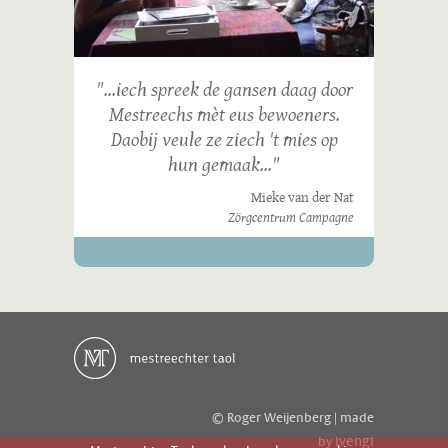
"...iech spreek de gansen daag door
Mestreechs mèt eus bewoeners.
Daobij veule ze ziech 't mies op
hun gemaak..."
Mieke van der Nat
Zörgcentrum Campagne
© Roger Weijenberg | made
ivengi
by