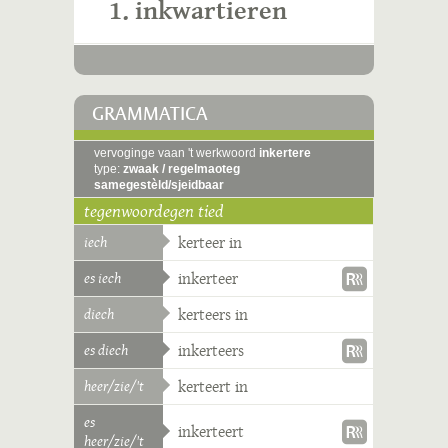
1. inkwartieren
GRAMMATICA
vervoginge vaan 't werkwoord
inkertere
type:
zwaak / regelmaoteg
samegestèld/sjeidbaar
tegenwoordegen tied
iech
kerteer in
es iech
inkerteer
diech
kerteers in
es diech
inkerteers
heer/zie/'t
kerteert in
es
inkerteert
heer/zie/'t