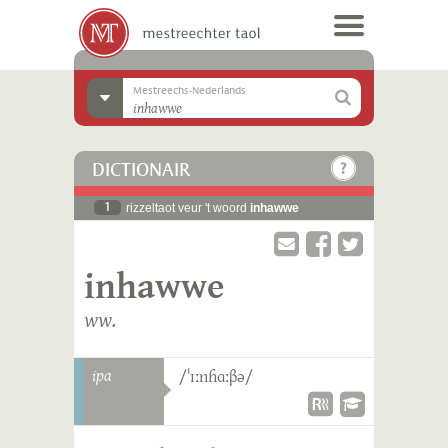
Mestreechs-Nederlands
DICTIONAIR
1
rizzeltaot veur 't woord
inhawwe
inhawwe
ww.
ipa
/ˈɪːnɦɑːβə/