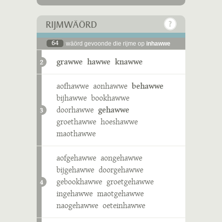
RIJMWÄÖRD
64
wäörd gevoonde die rijme op
inhawwe
grawwe
hawwe
knawwe
2
aofhawwe
aonhawwe
behawwe
bijhawwe
bookhawwe
doorhawwe
gehawwe
3
groethawwe
hoeshawwe
maothawwe
aofgehawwe
aongehawwe
bijgehawwe
doorgehawwe
gebookhawwe
groetgehawwe
4
ingehawwe
maotgehawwe
naogehawwe
oeteinhawwe