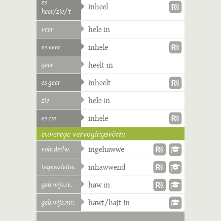
es
inheel
heer/zie/'t
veer
hele in
es veer
inhele
geer
heelt in
es geer
inheelt
zie
hele in
es zie
inhele
euverege vervogingsvörm
volt.deilw.
ingehawwe
tegew.deilw.
inhawwend
geb.wijs.iv.
haw in
geb.wijs.mv.
hawt/hajt in