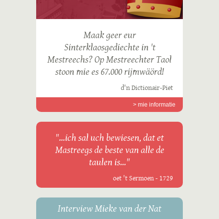
Maak geer eur
Sinterklaosgediechte in 't
Mestreechs? Op Mestreechter Taol
stoon mie es 67.000 rijmwäörd!
d'n Dictionair-Piet
> mie informatie
"...ich sal uch bewiesen, dat et
Mastreegs de beste van alle de
taulen is..."
oet 't Sermoen - 1729
Interview Mieke van der Nat