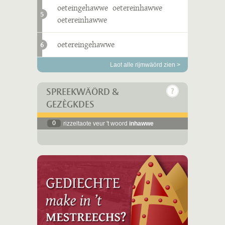
oeteingehawwe
oetereinhawwe
5
oetereinhawwe
oetereingehawwe
6
Laot alle rijmwäörd zien >
SPREEKWÄÖRD &
GEZÈGKDES
0
rizzeltaote veur 't woord
inhawwe