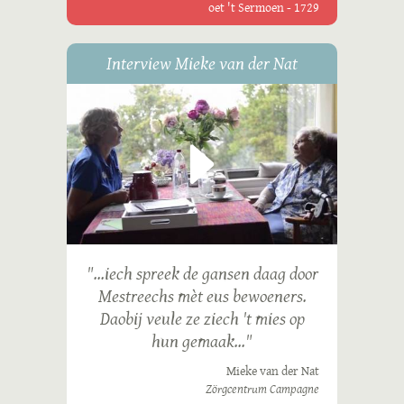
oet 't Sermoen - 1729
Interview Mieke van der Nat
"...iech spreek de gansen daag door
Mestreechs mèt eus bewoeners.
Daobij veule ze ziech 't mies op
hun gemaak..."
Mieke van der Nat
Zörgcentrum Campagne