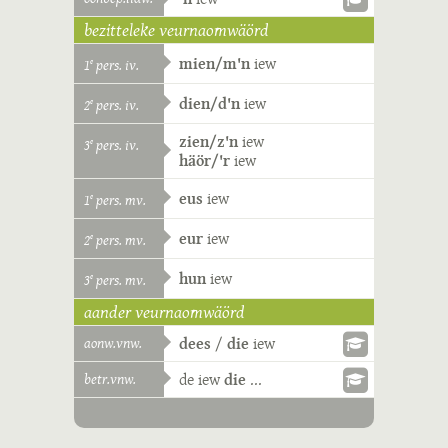
bezitteleke veurnaomwäörd
mien/m'n
iew
1
pers. iv.
e
dien/d'n
iew
2
pers. iv.
e
zien/z'n
iew
3
pers. iv.
e
häör/'r
iew
eus
iew
1
pers. mv.
e
eur
iew
2
pers. mv.
e
hun
iew
3
pers. mv.
e
aander veurnaomwäörd
aonw.vnw.
dees
/
die
iew
betr.vnw.
de
iew
die
...