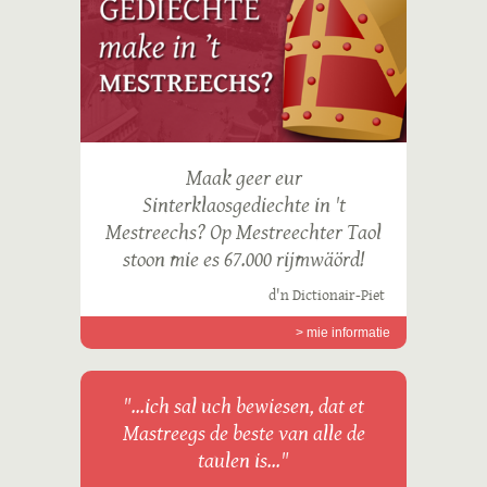
Maak geer eur
Sinterklaosgediechte in 't
Mestreechs? Op Mestreechter Taol
stoon mie es 67.000 rijmwäörd!
d'n Dictionair-Piet
> mie informatie
"...ich sal uch bewiesen, dat et
Mastreegs de beste van alle de
taulen is..."