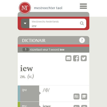
Mestreechs-Nederlands
DICTIONAIR
1
rizzeltaot veur 't woord
iew
iew
zn. (v.)
ipa
/iβ/
mv.
iewe