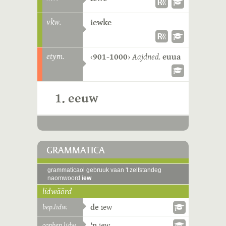
vkw.
iewke
etym.
‹
901-1000
›
Aajdned.
euua
1. eeuw
GRAMMATICA
grammaticaol gebruuk vaan 't zelfstandeg
naomwoord
iew
lidwäörd
bep.lidw.
de
iew
oonbep.lidw.
'n
iew