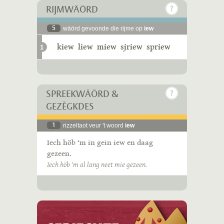
RIJMWÄÖRD
5
wäörd gevoonde die rijme op
iew
kiew
liew
miew
sjriew
spriew
1
SPREEKWÄÖRD &
GEZÈGKDES
1
rizzeltaot veur 't woord
iew
Iech höb ‘m in gein iew en daag
gezeen.
Iech höb ‘m al lang neet mie gezeen.