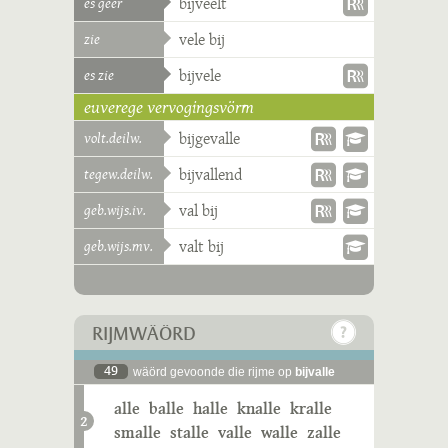
es geer
bijveelt
zie
vele bij
es zie
bijvele
euverege vervogingsvörm
volt.deilw.
bijgevalle
tegew.deilw.
bijvallend
geb.wijs.iv.
val bij
geb.wijs.mv.
valt bij
RIJMWÄÖRD
49
wäörd gevoonde die rijme op
bijvalle
alle
balle
halle
knalle
kralle
2
smalle
stalle
valle
walle
zalle