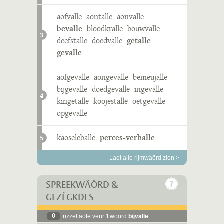
aofvalle
aontalle
aonvalle
bevalle
bloodkralle
bouwvalle
3
deefstalle
doedvalle
getalle
gevalle
aofgevalle
aongevalle
bemeujalle
bijgevalle
doedgevalle
ingevalle
4
kingetalle
koojestalle
oetgevalle
opgevalle
kaoseleballe
perces-verballe
5
Laot alle rijmwäörd zien >
SPREEKWÄÖRD &
GEZÈGKDES
0
rizzeltaote veur 't woord
bijvalle