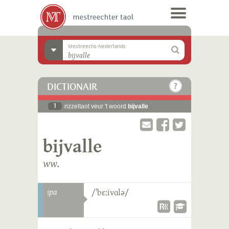
Mestreechs-Nederlands
DICTIONAIR
1
rizzeltaot veur 't woord
bijvalle
bijvalle
ww.
ipa
/ˈbɛːivɑlə/