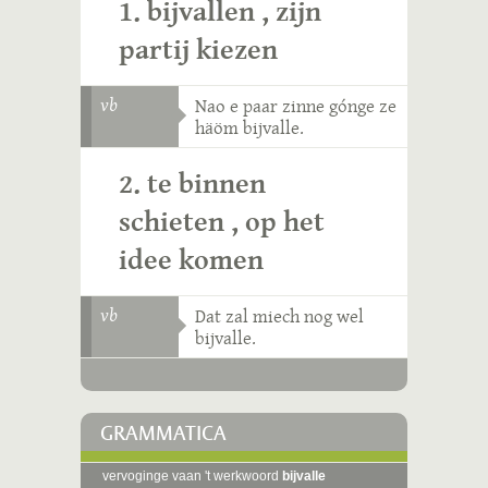
1. bijvallen , zijn
partij kiezen
vb
Nao e paar zinne gónge ze
häöm bijvalle.
2. te binnen
schieten , op het
idee komen
vb
Dat zal miech nog wel
bijvalle.
GRAMMATICA
vervoginge vaan 't werkwoord
bijvalle