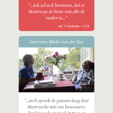
"...ich sal uch bewiesen, dat et
Mastreegs de beste van alle de
taulen is..."
oet 't Sermoen - 1729
Interview Mieke van der Nat
"...iech spreek de gansen daag door
Mestreechs mèt eus bewoeners.