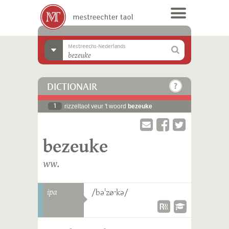
Mestreechs-Nederlands
DICTIONAIR
1
rizzeltaot veur 't woord
bezeuke
bezeuke
ww.
ipa
/bəˈzøˑkə/