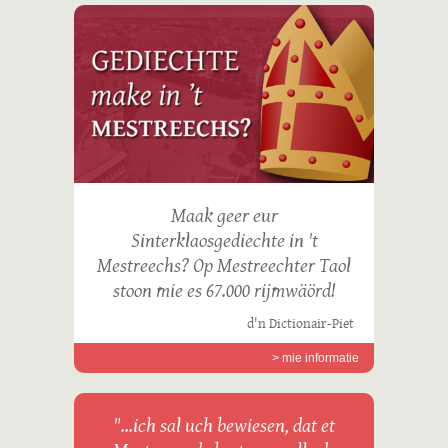
Maak geer eur
Sinterklaosgediechte in 't
Mestreechs? Op Mestreechter Taol
stoon mie es 67.000 rijmwäörd!
d'n Dictionair-Piet
> mie informatie
"...ich sal uch bewiesen, dat et