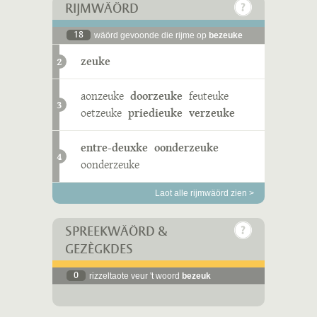
RIJMWÄÖRD
18
wäörd gevoonde die rijme op
bezeuke
zeuke
2
aonzeuke
doorzeuke
feuteuke
3
oetzeuke
priedieuke
verzeuke
entre-deuxke
oonderzeuke
4
oonderzeuke
Laot alle rijmwäörd zien >
SPREEKWÄÖRD &
GEZÈGKDES
0
rizzeltaote veur 't woord
bezeuk