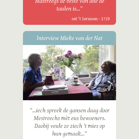
Mastreegs de beste van alle de
taulen is..."
oet 't Sermoen - 1729
Interview Mieke van der Nat
"...iech spreek de gansen daag door
Mestreechs mèt eus bewoeners.
Daobij veule ze ziech 't mies op
hun gemaak..."