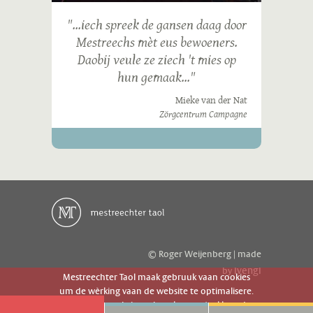
"...iech spreek de gansen daag door
Mestreechs mèt eus bewoeners.
Daobij veule ze ziech 't mies op
hun gemaak..."
Mieke van der Nat
Zörgcentrum Campagne
© Roger Weijenberg | made
ivengi
by
Mestreechter Taol maak gebruuk vaan cookies
um de wèrking vaan de website te optimalisere.
Es geer de website gebruuk gaot g'r akkoord