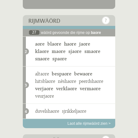
RIJMWÄÖRD
27
wäörd gevoonde die rijme op
baore
aore
blaore
haore
jaore
klaore
maore
sjaore
smaore
2
snaore
spaore
altaore
bespaore
bewaore
hitsblaore
nèshaore
peerdshaore
3
verjaore
verklaore
vermaore
veurjaore
duvelshaore
sjrikkeljaore
4
Laot alle rijmwäörd zien >