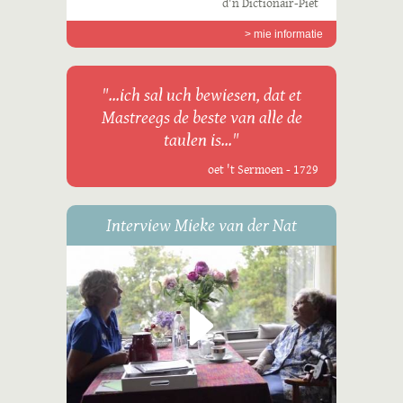
d'n Dictionair-Piet
> mie informatie
"...ich sal uch bewiesen, dat et
Mastreegs de beste van alle de
taulen is..."
oet 't Sermoen - 1729
Interview Mieke van der Nat