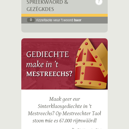
SPREEKWÄÖRD &
GEZÈGKDES
0
rizzeltaote veur 't woord
baor
Maak geer eur
Sinterklaosgediechte in 't
Mestreechs? Op Mestreechter Taol
stoon mie es 67.000 rijmwäörd!