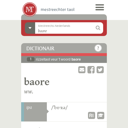
Mestreechs-Nederlands
DICTIONAIR
1
rizzeltaot veur 't woord
baore
baore
ww.
ipa
/ˈbɒˑʀə/