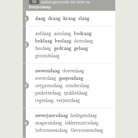
50
wäörd gevoonde die rijme op
Belzjendaag
daag
draag
kraag
slaag
1
aofslaag
aonslaag
bedraag
beklaag
beslaag
doorslaag
2
fiesdaag
gedraag
gelaag
groondslaag
awwendaag
doeveslaag
euverslaag
goojendaag
oetgaonsdaag
oonderslaag
3
pinksterdaag
sjrikkeldaag
tegeslaag
verjaordaag
awwejaorsdaag
heilegendaag
magerendaag
sakkermintsdaag
4
Selvrouwendaag
Slevrouwendaag