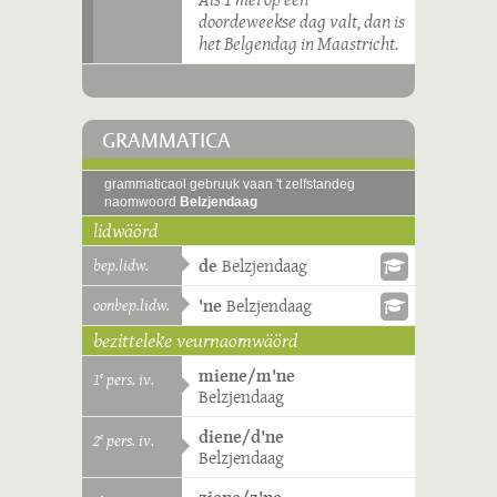
doordeweekse dag valt, dan is
het Belgendag in Maastricht.
GRAMMATICA
grammaticaol gebruuk vaan 't zelfstandeg
naomwoord
Belzjendaag
lidwäörd
bep.lidw.
de
Belzjendaag
oonbep.lidw.
'ne
Belzjendaag
bezitteleke veurnaomwäörd
miene/m'ne
1
pers. iv.
e
Belzjendaag
diene/d'ne
2
pers. iv.
e
Belzjendaag