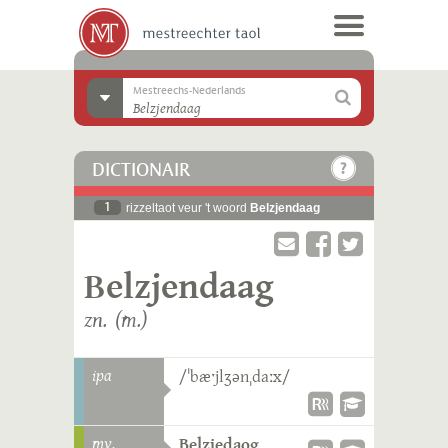
Mestreechs-Nederlands
DICTIONAIR
1
rizzeltaot veur 't woord
Belzjendaag
Belzjendaag
zn. (m.)
ipa
/ˈbæˑjlʒənˌdaːx/
mv.
Belzjedaog