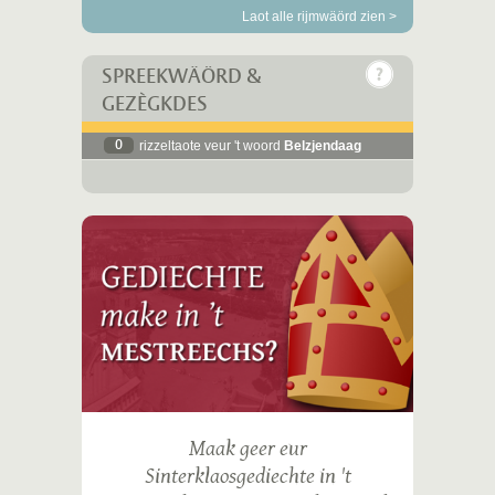
Laot alle rijmwäörd zien >
SPREEKWÄÖRD &
GEZÈGKDES
0
rizzeltaote veur 't woord
Belzjendaag
Maak geer eur
Sinterklaosgediechte in 't