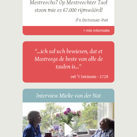
Mestreechs? Op Mestreechter Taol
stoon mie es 67.000 rijmwäörd!
d'n Dictionair-Piet
> mie informatie
"...ich sal uch bewiesen, dat et
Mastreegs de beste van alle de
taulen is..."
oet 't Sermoen - 1729
Interview Mieke van der Nat