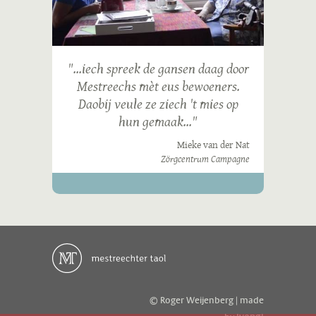
"...iech spreek de gansen daag door
Mestreechs mèt eus bewoeners.
Daobij veule ze ziech 't mies op
hun gemaak..."
Mieke van der Nat
Zörgcentrum Campagne
© Roger Weijenberg | made