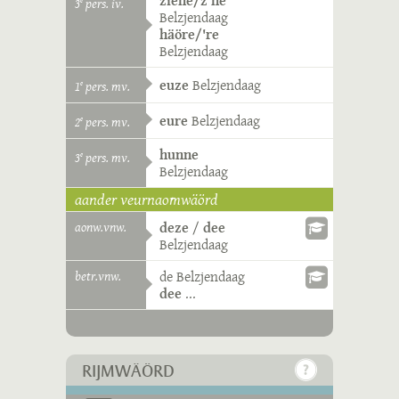
ziene/z'ne
3
pers. iv.
e
Belzjendaag
häöre/'re
Belzjendaag
euze
Belzjendaag
1
pers. mv.
e
eure
Belzjendaag
2
pers. mv.
e
hunne
3
pers. mv.
e
Belzjendaag
aander veurnaomwäörd
aonw.vnw.
deze
/
dee
Belzjendaag
betr.vnw.
de
Belzjendaag
dee
...
RIJMWÄÖRD