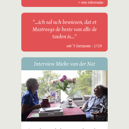
> mie informatie
"...ich sal uch bewiesen, dat et
Mastreegs de beste van alle de
taulen is..."
oet 't Sermoen - 1729
Interview Mieke van der Nat