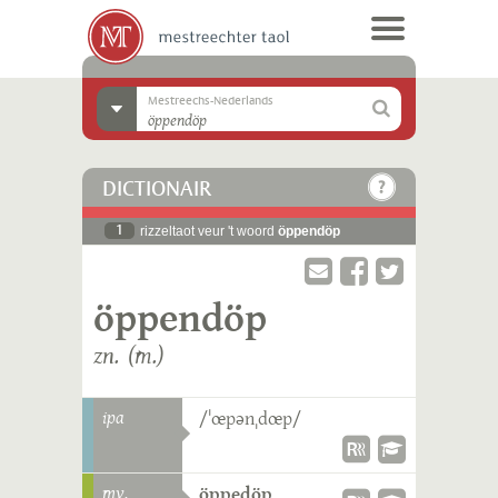
Mestreechs-Nederlands
DICTIONAIR
1
rizzeltaot veur 't woord
öppendöp
öppendöp
zn. (m.)
ipa
/ˈœpənˌdœp/
mv.
öppedöp