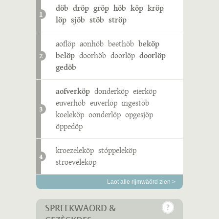
döb
dröp
gröp
höb
köp
kröp
1
löp
sjöb
stöb
ströp
aoflöp
aonhöb
beethöb
beköp
belöp
doorhöb
doorlöp
doorlöp
2
gedöb
aofverköp
donderköp
eierköp
euverhöb
euverlöp
ingestöb
3
koeleköp
oonderlöp
opgesjöp
öppedöp
kroezeleköp
stóppeleköp
4
stroeveleköp
Laot alle rijmwäörd zien >
SPREEKWÄÖRD &