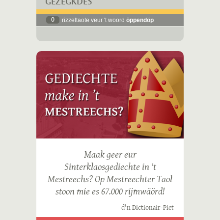
GEZÈGKDES
0
rizzeltaote veur 't woord
öppendöp
Maak geer eur
Sinterklaosgediechte in 't
Mestreechs? Op Mestreechter Taol
stoon mie es 67.000 rijmwäörd!
d'n Dictionair-Piet