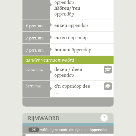
öppendöp
häören/'ren
öppendöp
euzen
öppendöp
1
pers. mv.
e
euren
öppendöp
2
pers. mv.
e
hunnen
öppendöp
3
pers. mv.
e
aander veurnaomwäörd
aonw.vnw.
dezen
/
deen
öppendöp
betr.vnw.
d'n
öppendöp
dee
...
RIJMWÄÖRD
93
wäörd gevoonde die rijme op
öppendöp