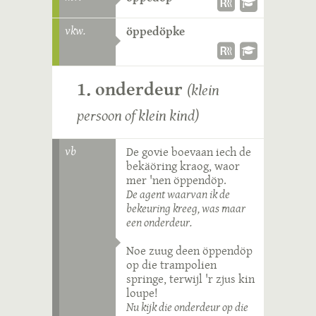
vkw.
öppedöpke
1. onderdeur
(klein
persoon of klein kind)
vb
De govie boevaan iech de
bekäöring kraog, waor
mer 'nen öppendöp.
De agent waarvan ik de
bekeuring kreeg, was maar
een onderdeur.
Noe zuug deen öppendöp
op die trampolien
springe, terwijl 'r zjus kin
loupe!
Nu kijk die onderdeur op die