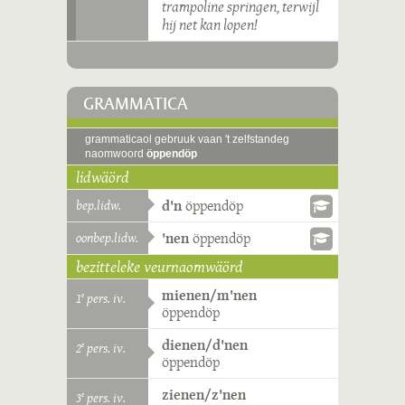
trampoline springen, terwijl
hij net kan lopen!
GRAMMATICA
grammaticaol gebruuk vaan 't zelfstandeg
naomwoord
öppendöp
lidwäörd
bep.lidw.
d'n
öppendöp
oonbep.lidw.
'nen
öppendöp
bezitteleke veurnaomwäörd
mienen/m'nen
1
pers. iv.
e
öppendöp
dienen/d'nen
2
pers. iv.
e
öppendöp
zienen/z'nen
3
pers. iv.
e