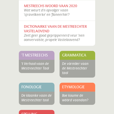
MESTREECHS WOORD VAAN 2020
Wat weurt d'n opvolger vaan
'sjravelkeerke' en 'flaneerhin'?
DICTIONAIRKE VAAN DE MESTREECHTER
VASTELAOVEND
Zeet geer good geprippereerd veur 'nen
oonvervalste, propele Vastelaovend?
'T MESTREECHS
GRAMMATICA
't Verhaol vaan de
De vörmlier vaan
Mestreechter Taol
de Mestreechter
taol
FONOLOGIE
ETYMOLOGIE
De klaanke vaan de
Boe koume de
Mestreechter taol
wäörd vaandan?