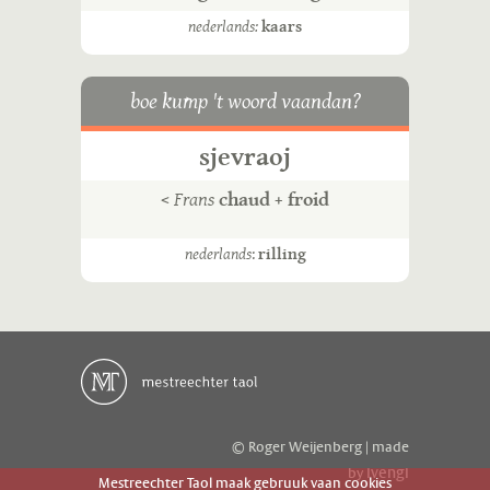
nederlands:
kaars
boe kump 't woord vaandan?
sjevraoj
<
Frans
chaud + froid
nederlands
:
rilling
© Roger Weijenberg | made
ivengi
by
Mestreechter Taol maak gebruuk vaan cookies