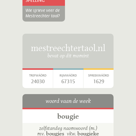
SPELLING
Wie sjrieve veer de
Mestreechter taol?
mestreechtertaol.nl
bevat op dit momint
TREFWÄÖRD
RIJMWÄÖRD
SPREEKWÄÖRD
24030
67315
1629
woord vaan de week
bougie
zelfstandeg naomwoord (m.)
mv.
bougies
vkw.
bougieke