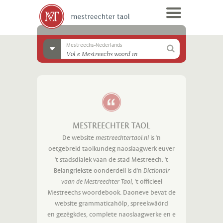
Mestreechs-Nederlands
MESTREECHTER TAOL
De website
mestreechtertaol.nl
is 'n
oetgebreid taolkundeg naoslaagwerk euver
't stadsdialek vaan de stad Mestreech. 't
Belangriekste oonderdeil is d'n
Dictionair
vaan de Mestreechter Taol,
't officieel
Mestreechs woordebook. Daoneve bevat de
website grammaticahölp, spreekwäörd
en gezègkdes, complete naoslaagwerke en e